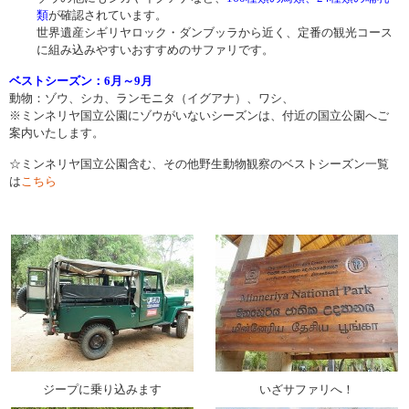
類
が確認されています。
世界遺産シギリヤロック・ダンブッラから近く、定番の観光コース
に組み込みやすいおすすめのサファリです。
ベストシーズン：6月～9月
動物：ゾウ、シカ、ランモニタ（イグアナ）、ワシ、
※ミンネリヤ国立公園にゾウがいないシーズンは、付近の国立公園へご
案内いたします。
☆ミンネリヤ国立公園含む、その他野生動物観察のベストシーズン一覧
は
こちら
ジープに乗り込みます
いざサファリへ！