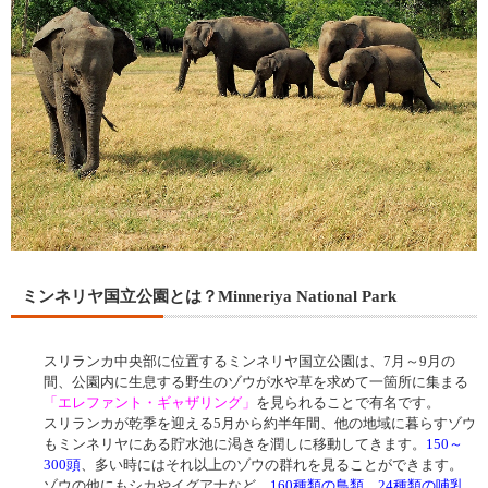
ミンネリヤ国立公園とは？Minneriya National Park
スリランカ中央部に位置するミンネリヤ国立公園は、7月～9月の
間、公園内に生息する野生のゾウが水や草を求めて一箇所に集まる
「エレファント・ギャザリング」
を見られることで有名です。
スリランカが乾季を迎える5月から約半年間、他の地域に暮らすゾウ
もミンネリヤにある貯水池に渇きを潤しに移動してきます。
150～
300頭
、多い時にはそれ以上のゾウの群れを見ることができます。
ゾウの他にもシカやイグアナなど、
160種類の鳥類、24種類の哺乳