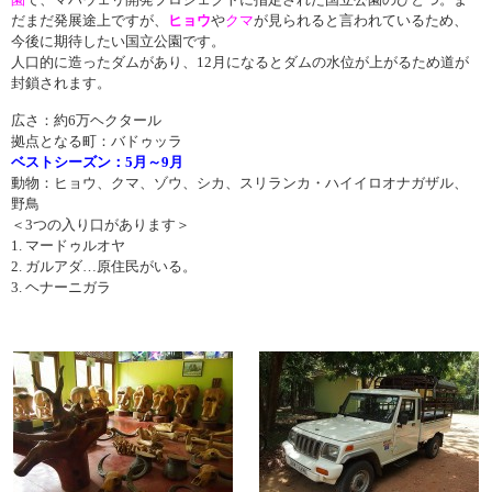
だまだ発展途上ですが、
ヒョウ
や
クマ
が見られると言われているため、
今後に期待したい国立公園です。
人口的に造ったダムがあり、12月になるとダムの水位が上がるため道が
封鎖されます。
広さ：約6万ヘクタール
拠点となる町：バドゥッラ
ベストシーズン：5月～9月
動物：ヒョウ、クマ、ゾウ、シカ、スリランカ・ハイイロオナガザル、
野鳥
＜3つの入り口があります＞
1. マードゥルオヤ
2. ガルアダ…原住民がいる。
3. ヘナーニガラ